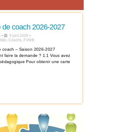
e de coach 2026-2027
n
•
5 juin 2026
•
ités
,
Coachs
,
FVWB
e coach – Saison 2026-2027
 faire la demande ? 1.1 Vous avez
e pédagogique Pour obtenir une carte