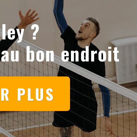
ley ?
 au bon endroit
IR PLUS