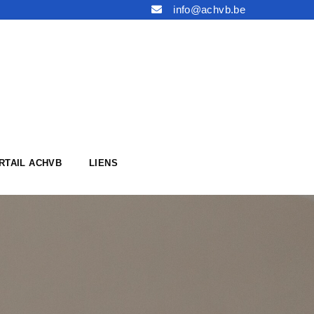
info@achvb.be
RTAIL ACHVB
LIENS