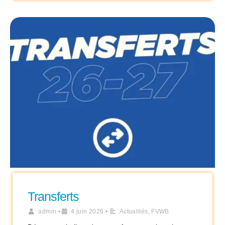
Transferts
admin
•
4 juin 2026
•
Actualités
,
FVWB