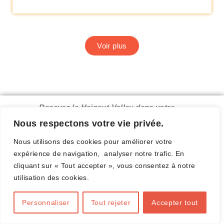
Voir plus
Recevez le Hainaut Volley dans votre
boîte mail.
Nous respectons votre vie privée.
Nous utilisons des cookies pour améliorer votre
expérience de navigation, analyser notre trafic. En
cliquant sur « Tout accepter », vous consentez à notre
Complétez ce formulaire
utilisation des cookies.
Personnaliser
Tout rejeter
Accepter tout
E-mail valide