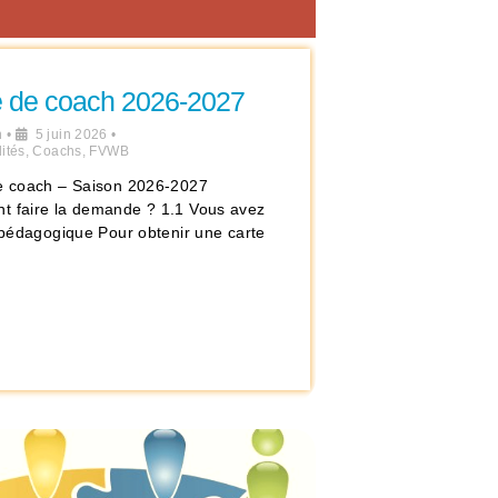
e de coach 2026-2027
n
•
5 juin 2026
•
ités
,
Coachs
,
FVWB
e coach – Saison 2026-2027
 faire la demande ? 1.1 Vous avez
e pédagogique Pour obtenir une carte