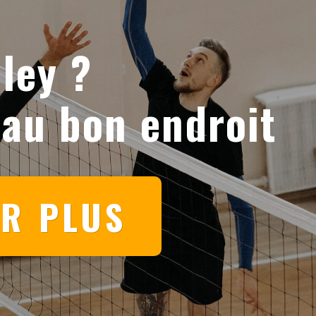
ley ?
 au bon endroit
IR PLUS