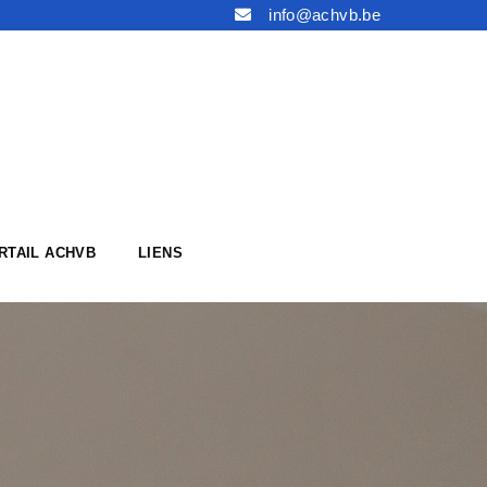
info@achvb.be
RTAIL ACHVB
LIENS