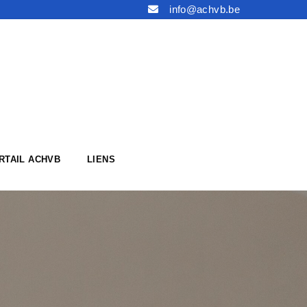
info@achvb.be
RTAIL ACHVB
LIENS