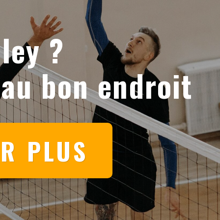
ley ?
 au bon endroit
IR PLUS