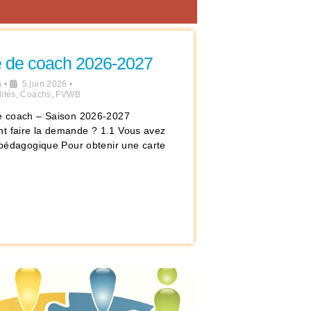
e de coach 2026-2027
n
•
5 juin 2026
•
ités
,
Coachs
,
FVWB
e coach – Saison 2026-2027
 faire la demande ? 1.1 Vous avez
e pédagogique Pour obtenir une carte