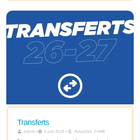
Transferts
admin
•
4 juin 2026
•
Actualités
,
FVWB