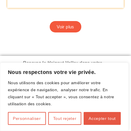
Voir plus
Recevez le Hainaut Volley dans votre
boîte mail.
Nous respectons votre vie privée.
Nous utilisons des cookies pour améliorer votre
expérience de navigation, analyser notre trafic. En
cliquant sur « Tout accepter », vous consentez à notre
Complétez ce formulaire
utilisation des cookies.
Personnaliser
Tout rejeter
Accepter tout
E-mail valide