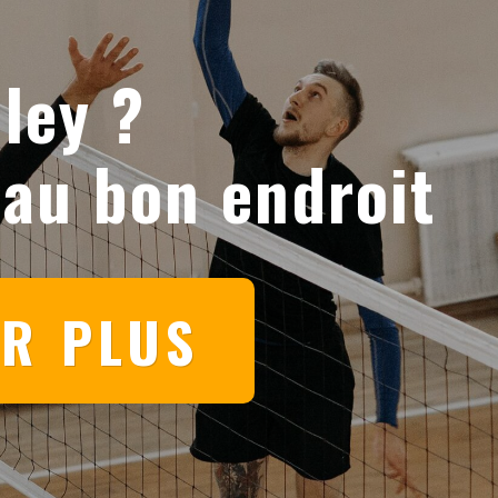
ley ?
 au bon endroit
IR PLUS