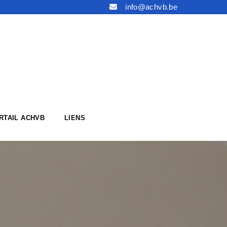
info@achvb.be
RTAIL ACHVB
LIENS