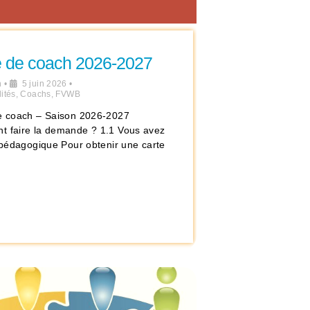
e de coach 2026-2027
n
•
5 juin 2026
•
ités
,
Coachs
,
FVWB
e coach – Saison 2026-2027
 faire la demande ? 1.1 Vous avez
e pédagogique Pour obtenir une carte