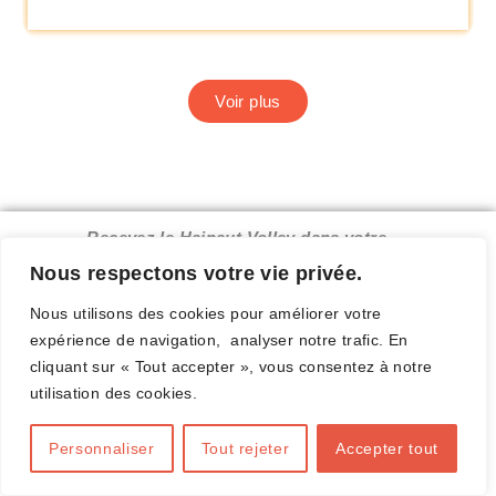
Voir plus
Recevez le Hainaut Volley dans votre
boîte mail.
Nous respectons votre vie privée.
Nous utilisons des cookies pour améliorer votre
expérience de navigation, analyser notre trafic. En
cliquant sur « Tout accepter », vous consentez à notre
Complétez ce formulaire
utilisation des cookies.
Personnaliser
Tout rejeter
Accepter tout
E-mail valide