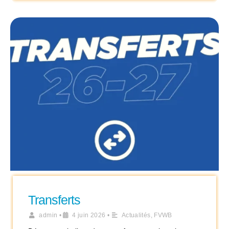
Transferts
admin
•
4 juin 2026
•
Actualités
,
FVWB