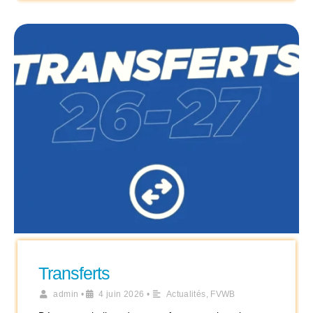
Transferts
admin
•
4 juin 2026
•
Actualités
,
FVWB