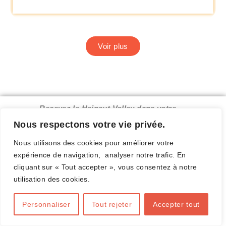
Voir plus
Recevez le Hainaut Volley dans votre
boîte mail.
Nous respectons votre vie privée.
Nous utilisons des cookies pour améliorer votre
expérience de navigation, analyser notre trafic. En
cliquant sur « Tout accepter », vous consentez à notre
Complétez ce formulaire
utilisation des cookies.
Personnaliser
Tout rejeter
Accepter tout
E-mail valide