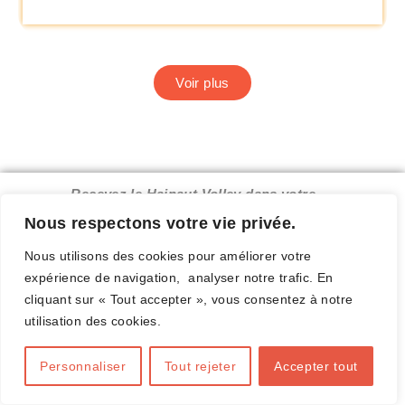
Voir plus
Recevez le Hainaut Volley dans votre
boîte mail.
Nous respectons votre vie privée.
Nous utilisons des cookies pour améliorer votre
expérience de navigation, analyser notre trafic. En
cliquant sur « Tout accepter », vous consentez à notre
Complétez ce formulaire
utilisation des cookies.
Personnaliser
Tout rejeter
Accepter tout
E-mail valide