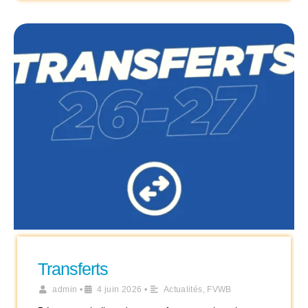
Transferts
admin
•
4 juin 2026
•
Actualités
,
FVWB