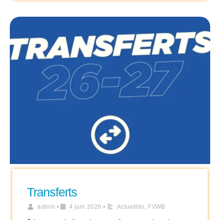
Transferts
admin
•
4 juin 2026
•
Actualités
,
FVWB