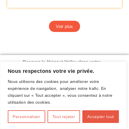
Voir plus
Recevez le Hainaut Volley dans votre
boîte mail.
Nous respectons votre vie privée.
Nous utilisons des cookies pour améliorer votre
expérience de navigation, analyser notre trafic. En
cliquant sur « Tout accepter », vous consentez à notre
Complétez ce formulaire
utilisation des cookies.
Personnaliser
Tout rejeter
Accepter tout
E-mail valide