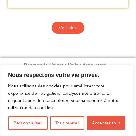
Voir plus
Recevez le Hainaut Volley dans votre
boîte mail.
Nous respectons votre vie privée.
Nous utilisons des cookies pour améliorer votre
expérience de navigation, analyser notre trafic. En
cliquant sur « Tout accepter », vous consentez à notre
Complétez ce formulaire
utilisation des cookies.
Personnaliser
Tout rejeter
Accepter tout
E-mail valide