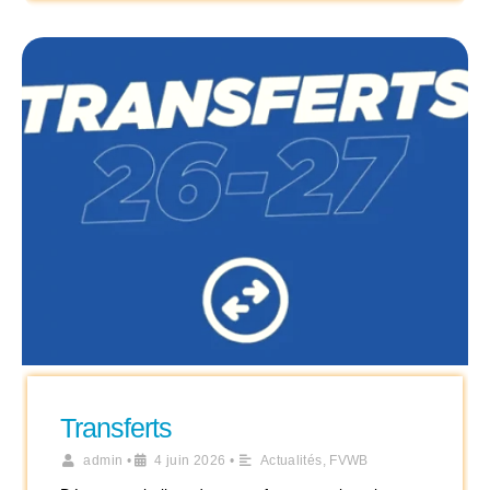
Transferts
admin
•
4 juin 2026
•
Actualités
,
FVWB