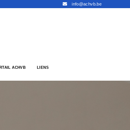
info@achvb.be
RTAIL ACHVB
LIENS