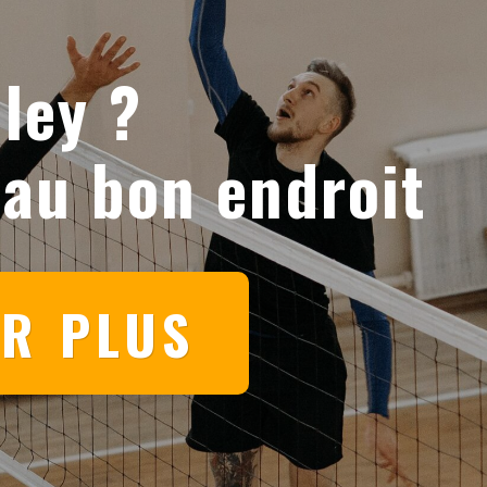
ley ?
 au bon endroit
IR PLUS