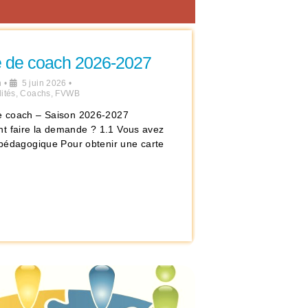
e de coach 2026-2027
n
•
5 juin 2026
•
ités
,
Coachs
,
FVWB
e coach – Saison 2026-2027
 faire la demande ? 1.1 Vous avez
e pédagogique Pour obtenir une carte