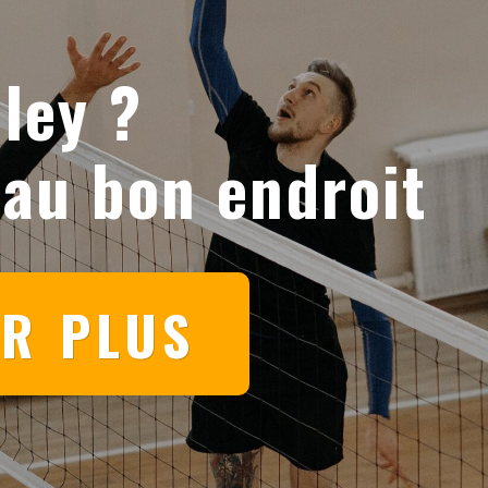
ley ?
 au bon endroit
IR PLUS