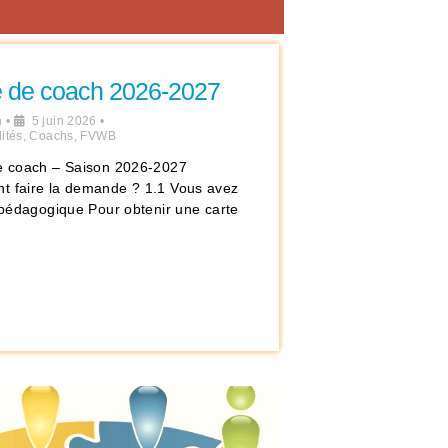
e de coach 2026-2027
n
•
5 juin 2026
•
ités
,
Coachs
,
FVWB
e coach – Saison 2026-2027
 faire la demande ? 1.1 Vous avez
e pédagogique Pour obtenir une carte