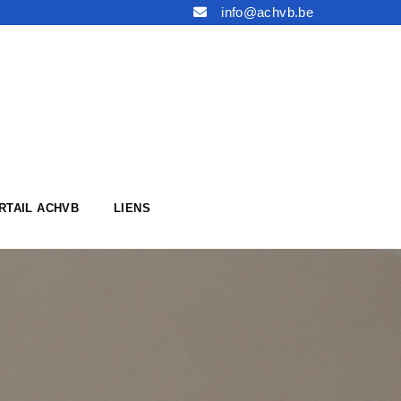
info@achvb.be
RTAIL ACHVB
LIENS