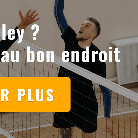
ley ?
 au bon endroit
IR PLUS