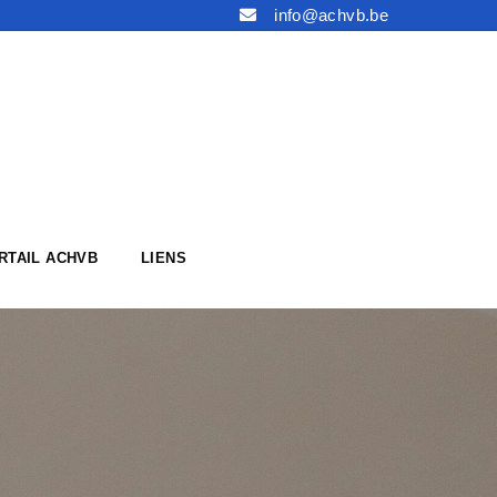
info@achvb.be
RTAIL ACHVB
LIENS