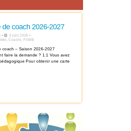
e de coach 2026-2027
n
•
5 juin 2026
•
ités
,
Coachs
,
FVWB
e coach – Saison 2026-2027
 faire la demande ? 1.1 Vous avez
e pédagogique Pour obtenir une carte