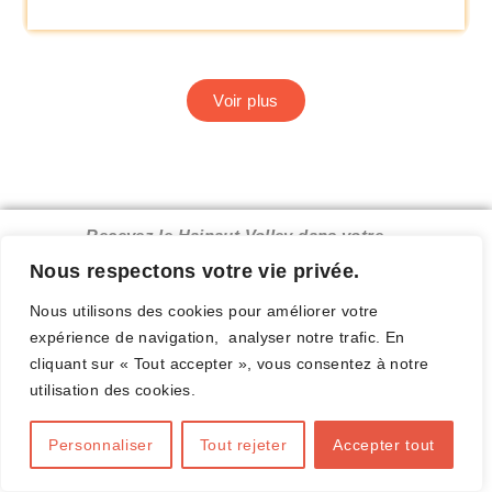
Voir plus
Recevez le Hainaut Volley dans votre
boîte mail.
Nous respectons votre vie privée.
Nous utilisons des cookies pour améliorer votre
expérience de navigation, analyser notre trafic. En
cliquant sur « Tout accepter », vous consentez à notre
Complétez ce formulaire
utilisation des cookies.
Personnaliser
Tout rejeter
Accepter tout
E-mail valide