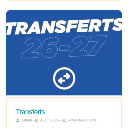
Transferts
admin
•
4 juin 2026
•
Actualités
,
FVWB