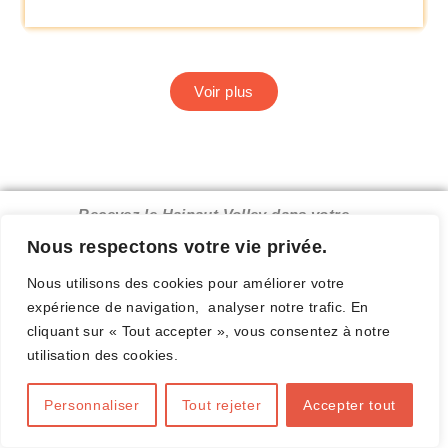
Voir plus
Recevez le Hainaut Volley dans votre
boîte mail.
Nous respectons votre vie privée.
Nous utilisons des cookies pour améliorer votre
expérience de navigation, analyser notre trafic. En
cliquant sur « Tout accepter », vous consentez à notre
Complétez ce formulaire
utilisation des cookies.
Personnaliser
Tout rejeter
Accepter tout
E-mail valide