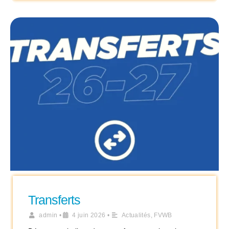
Transferts
admin
•
4 juin 2026
•
Actualités
,
FVWB