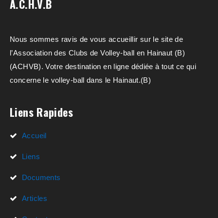
a
A.C.H.V.B
e
.
t
m
i
e
Nous sommes ravis de vous accueillir sur le site de
o
n
l’Association des Clubs de Volley-ball en Hainaut (B)
n
t
(ACHVB). Votre destination en ligne dédiée à tout ce qui
s
concerne le volley-ball dans le Hainaut.(B)
Liens Rapides
Accueil
Liens
Documents
Articles