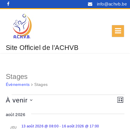
info@achvb.be
Site Officiel de l'ACHVB
Stages
Évènements
Stages
Évènements
N
N
À venir
L
a
a
I
S
S
v
août 2026
v
é
T
i
E
i
l
-
13 août 2026 @ 08:00
16 août 2026 @ 17:00
JEU