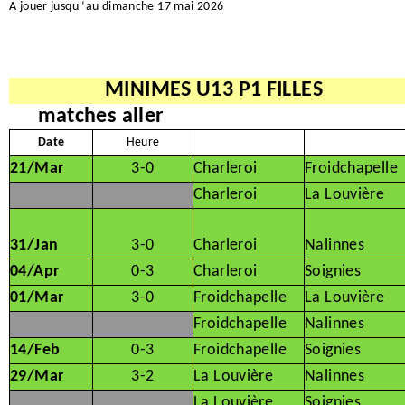
A jouer jusqu ‘au dimanche 17 mai 2026
MINIMES U13 P1 FILLES
matches aller
Date
Heure
21/Mar
3-0
Charleroi
Froidchapelle
Charleroi
La Louvière
31/Jan
3-0
Charleroi
Nalinnes
04/Apr
0-3
Charleroi
Soignies
01/Mar
3-0
Froidchapelle
La Louvière
Froidchapelle
Nalinnes
14/Feb
0-3
Froidchapelle
Soignies
29/Mar
3-2
La Louvière
Nalinnes
La Louvière
Soignies