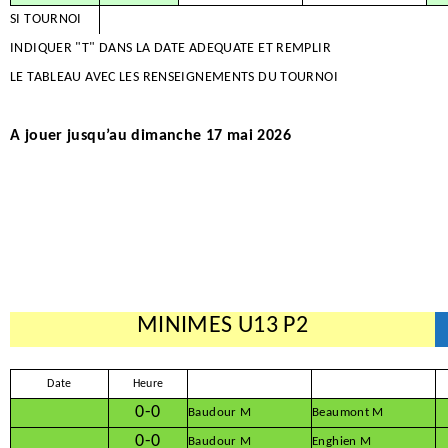
SI TOURNOI
INDIQUER "T" DANS LA DATE ADEQUATE ET REMPLIR
LE TABLEAU AVEC LES RENSEIGNEMENTS DU TOURNOI
A jouer jusqu’au dimanche 17 mai 2026
MINIMES U13 P2
Date
Heure
0-0
Baudour M
Beaumont M
0-0
Baudour M
Enghien M