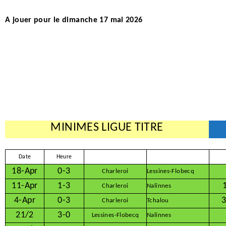
A jouer pour le dimanche 17 mai 2026
MINIMES LIGUE TITRE
Date
Heure
18-Apr
0-3
Charleroi
Lessines-Flobecq
11-Apr
1-3
Charleroi
Nalinnes
4-Apr
0-3
3
Charleroi
Tchalou
21/2
3-0
Lessines-Flobecq
Nalinnes