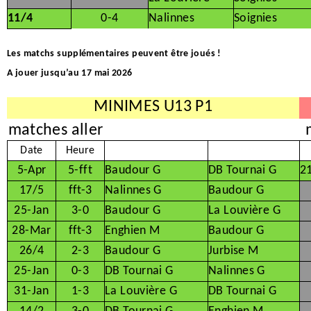
11/4
0-4
Nalinnes
Soignies
Les matchs supplémentaires peuvent être joués !
A jouer jusqu’au 17 mai 2026
MINIMES U13 P1
matches aller
Date
Heure
5-Apr
5-fft
Baudour G
DB Tournai G
2
17/5
fft-3
Nalinnes G
Baudour G
25-Jan
3-0
Baudour G
La Louvière G
28-Mar
fft-3
Enghien M
Baudour G
26/4
2-3
Baudour G
Jurbise M
25-Jan
0-3
DB Tournai G
Nalinnes G
31-Jan
1-3
La Louvière G
DB Tournai G