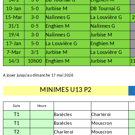
14/2
3-0
DB Tournai G
Enghien M
10-Jan
5-0
Jurbise M
DB Tournai G
15-Mar
3-0
Nalinnes G
La Louvière G
2
31/1
0-5
Enghien M
Nalinnes G
19/4
3-0
Nalinnes G
Jurbise M
17-Jan
5-0
La Louvière G
Enghien M
7-Mar
3/1
Jurbise M
La Louvière G
14/3
10h00
Enghien M
Jurbise M
1
A jouer jusqu’au dimanche 17 mai 2026
MINIMES U13 P2
Date
Heure
T1
Basècles
Charleroi
T1
Basècles
Mouscron
T2
Charleroi
Mouscron