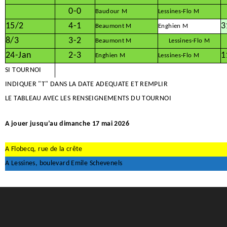
0-0
Baudour M
Lessines-Flo M
15/2
4-1
3
Beaumont M
Enghien M
8/3
3-2
Beaumont M
Lessines-Flo M
24-Jan
2-3
1
Enghien M
Lessines-Flo M
SI TOURNOI
INDIQUER "T" DANS LA DATE ADEQUATE ET REMPLIR
LE TABLEAU AVEC LES RENSEIGNEMENTS DU TOURNOI
A jouer jusqu’au dimanche 17 mai 2026
A Flobecq, rue de la crête
A Lessines, boulevard Emile Schevenels