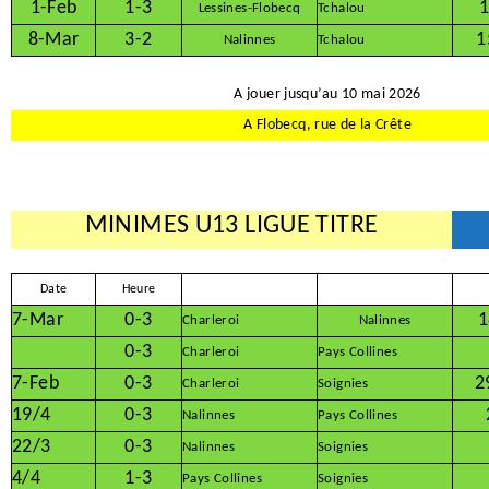
1-Feb
1-3
1
Lessines-Flobecq
Tchalou
8-Mar
3-2
1
Nalinnes
Tchalou
A jouer jusqu’au 10 mai 2026
A Flobecq, rue de la Crête
MINIMES U13 LIGUE TITRE
Date
Heure
7-Mar
0-3
1
Charleroi
Nalinnes
0-3
Charleroi
Pays Collines
7-Feb
0-3
2
Charleroi
Soignies
19/4
0-3
Nalinnes
Pays Collines
22/3
0-3
Nalinnes
Soignies
4/4
1-3
Pays Collines
Soignies