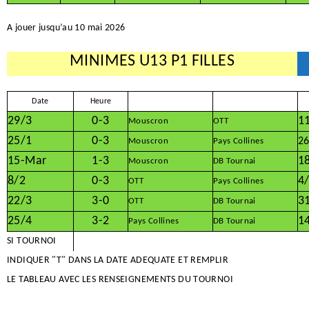
A jouer jusqu’au 10 mai 2026
MINIMES U13 P1 FILLES
Date
Heure
29/3
0-3
1
Mouscron
OTT
25/1
0-3
26
Mouscron
Pays Collines
15-Mar
1-3
1
Mouscron
DB Tournai
8/2
0-3
4
OTT
Pays Collines
22/3
3-0
3
OTT
DB Tournai
25/4
3-2
1
Pays Collines
DB Tournai
SI TOURNOI
INDIQUER "T" DANS LA DATE ADEQUATE ET REMPLIR
LE TABLEAU AVEC LES RENSEIGNEMENTS DU TOURNOI