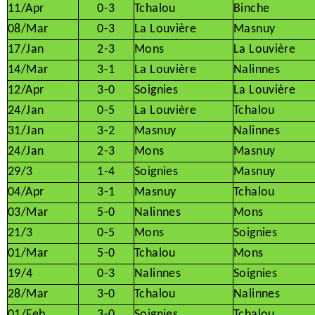
11/Apr
0-3
Tchalou
Binche
08/Mar
0-3
La Louvière
Masnuy
17/Jan
2-3
Mons
La Louvière
14/Mar
3-1
La Louvière
Nalinnes
12/Apr
3-0
Soignies
La Louvière
24/Jan
0-5
La Louvière
Tchalou
31/Jan
3-2
Masnuy
Nalinnes
24/Jan
2-3
Mons
Masnuy
29/3
1-4
Soignies
Masnuy
04/Apr
3-1
Masnuy
Tchalou
03/Mar
5-0
Nalinnes
Mons
21/3
0-5
Mons
Soignies
01/Mar
5-0
Tchalou
Mons
19/4
0-3
Nalinnes
Soignies
28/Mar
3-0
Tchalou
Nalinnes
01/Feb
3-0
Soignies
Tchalou