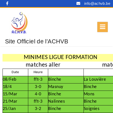
info@achvb.be
Site Officiel de l'ACHVB
MINIMES LIGUE FORMATION
matches aller
mat
Date
Heure
08/Feb
fft-3
Binche
La Louvière
18/4
3-0
Masnuy
Binche
15/Mar
4-0
Binche
Mons
21/Mar
fft-3
Nalinnes
Binche
25/Jan
3-2
Binche
Soignies