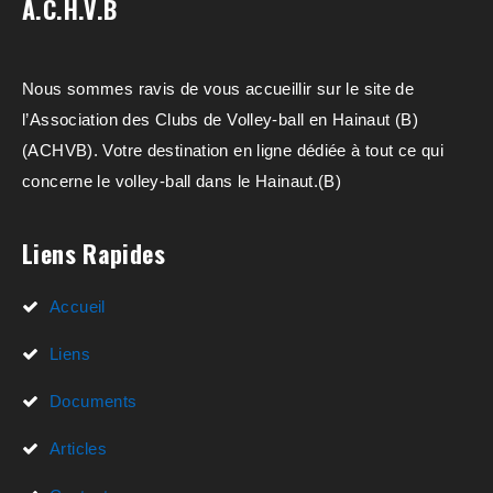
a
A.C.H.V.B
e
.
t
m
i
e
Nous sommes ravis de vous accueillir sur le site de
o
n
l’Association des Clubs de Volley-ball en Hainaut (B)
n
t
(ACHVB). Votre destination en ligne dédiée à tout ce qui
s
concerne le volley-ball dans le Hainaut.(B)
Liens Rapides
Accueil
Liens
Documents
Articles