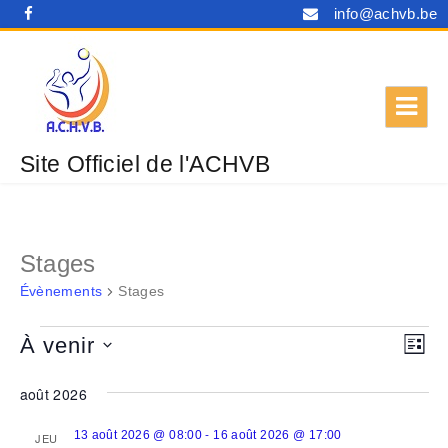
info@achvb.be
Site Officiel de l'ACHVB
Stages
Évènements
Stages
Évènements
N
N
À venir
L
a
a
I
S
S
v
août 2026
v
é
T
i
E
i
l
-
13 août 2026 @ 08:00
16 août 2026 @ 17:00
JEU