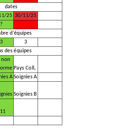
dates
11/25
30/11/25
?
bre d'équipes
3
3
s des équipes
e non
forme
Pays Coll,
nies A
Soignies A
ignies
Soignies B
/11