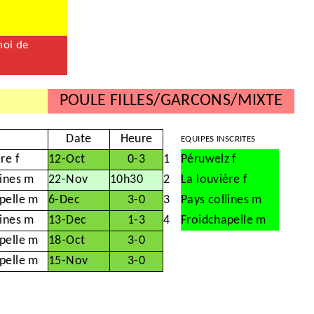
noi de
POULE FILLES/GARCONS/MIXTE
Date
Heure
EQUIPES INSCRITES
re f
12-Oct
0-3
1
Péruwelz f
lines m
22-Nov
10h30
2
La louvière f
pelle m
6-Dec
3-0
3
Pays collines m
lines m
13-Dec
1-3
4
Froidchapelle m
pelle m
18-Oct
3-0
pelle m
15-Nov
3-0