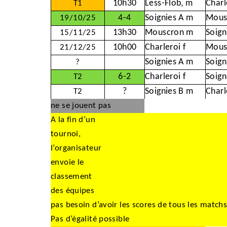
10h30
Less-Flob, m
Charl
T1
4-4
Soignies A m
Mous
19/10/25
13h30
Mouscron m
Soign
15/11/25
10h00
Charleroi f
Mous
21/12/25
Soignies A m
Soign
?
6-2
Charleroi f
Soign
T2
?
Soignies B m
Charl
T2
ne se jouent pas
A la fin d’un
tournoi,
l’organisateur
envoie le
classement
des équipes
pas besoin d’avoir les scores de tous les matchs
Pas d’égalité possible