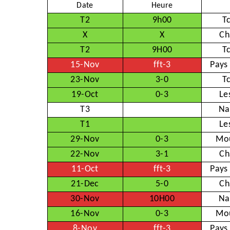
Date
Heure
T2
9h00
T
X
X
Ch
T2
9H00
T
15-Nov
fft-3
Pays
23-Nov
3-0
T
19-Oct
0-3
Le
T3
Na
T1
Le
29-Nov
0-3
Mo
22-Nov
3-1
Ch
11-Oct
fft-3
Pays
21-Dec
5-0
Ch
30-Nov
10H00
Na
16-Nov
0-3
Mo
8-Nov
fft-3
Pays