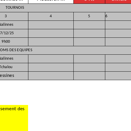
TOURNOIS
3
4
5
6
Nalinnes
7/12/25
9h00
OMS DES EQUIPES
Nalinnes
Tchalou
essines
assement des