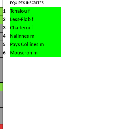
EQUIPES INSCRITES
1
Tchalou f
2
Less-Flob f
3
Charleroi f
4
Nalinnes m
5
Pays Collines m
6
Mouscron m