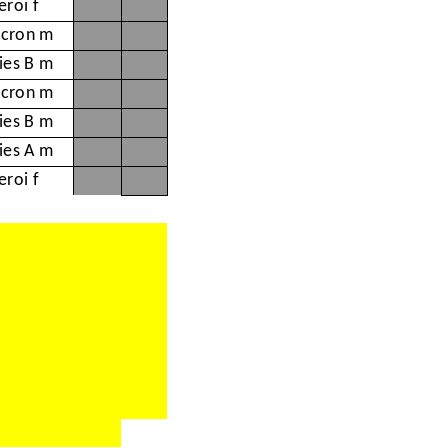
eroi f
cron m
ies B m
cron m
ies B m
ies A m
eroi f