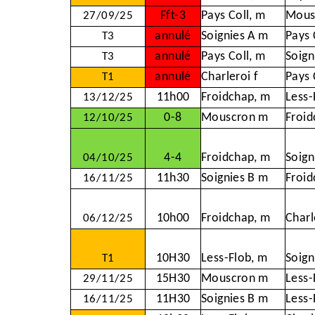
Fft-3
Pays Coll, m
Mous
27/09/25
annulé
Soignies A m
Pays 
T3
annulé
Pays Coll, m
Soign
T3
annulé
Charleroi f
Pays 
T1
11h00
Froidchap, m
Less-
13/12/25
0-8
Mouscron m
Froid
12/10/25
4-4
Froidchap, m
Soign
04/10/25
11h30
Soignies B m
Froid
16/11/25
10h00
Froidchap, m
Charl
06/12/25
10H30
Less-Flob, m
Soign
T1
15H30
Mouscron m
Less-
29/11/25
11H30
Soignies B m
Less-
16/11/25