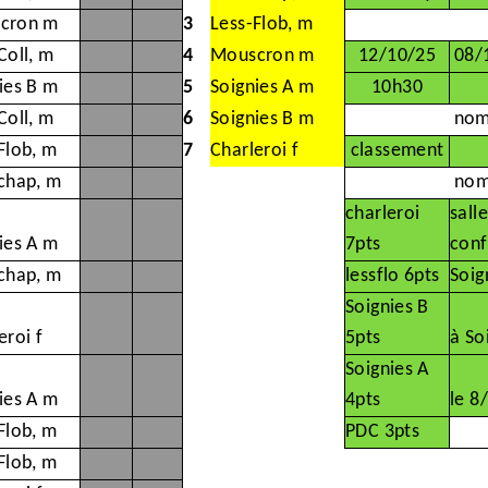
cron m
3
Less-Flob, m
Coll, m
4
Mouscron m
12/10/25
08/
ies B m
5
Soignies A m
10h30
Coll, m
6
Soignies B m
nom
Flob, m
7
Charleroi f
classement
chap, m
nom
charleroi
sall
ies A m
7pts
con
chap, m
lessflo 6pts
Soig
Soignies B
eroi f
5pts
à So
Soignies A
ies A m
4pts
le 8
Flob, m
PDC 3pts
Flob, m