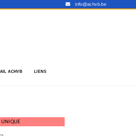
info@achvb.be
AIL ACHVB
LIENS
 UNIQUE