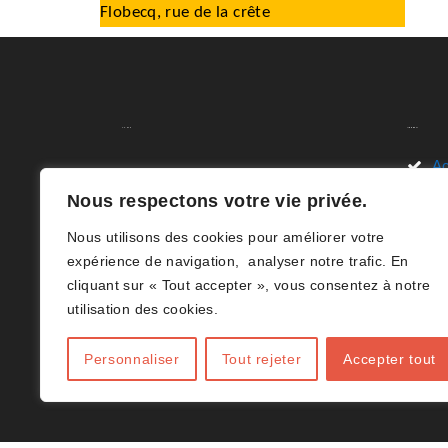
Flobecq, rue de la crête
A.C.H.V.B
Liens Rapides
Ac
Nous sommes ravis de vous
Nous respectons votre vie privée.
Li
accueillir sur le site de l’Association
Nous utilisons des cookies pour améliorer votre
des Clubs de Volley-ball en Hainaut
D
expérience de navigation, analyser notre trafic. En
(B)(ACHVB). Votre destination en
cliquant sur « Tout accepter », vous consentez à notre
Ar
ligne dédiée à tout ce qui concerne
utilisation des cookies.
le volley-ball dans le Hainaut.(B)
Co
Personnaliser
Tout rejeter
Accepter tout
J