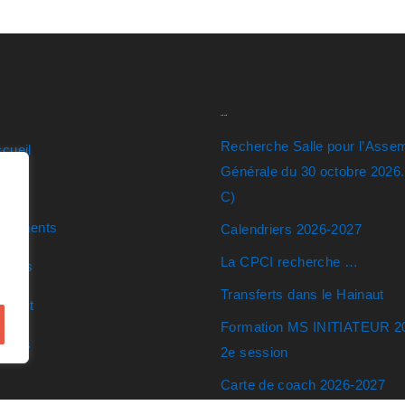
Actualités
Recherche Salle pour l’Asse
cueil
Générale du 30 octobre 2026
ens
C)
ocuments
Calendriers 2026-2027
La CPCI recherche …
ticles
Transferts dans le Hainaut
ntact
Formation MS INITIATEUR 2
eunes
2e session
Carte de coach 2026-2027