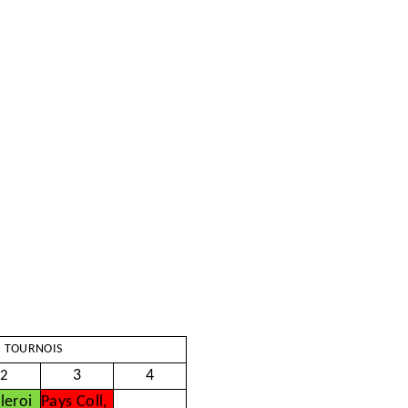
TOURNOIS
3
4
2
leroi
Pays Coll,