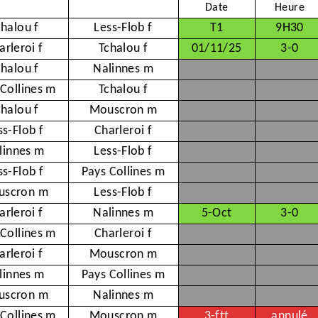
Date
Heure
chalou f
Less-Flob f
T1
9H30
arleroi f
Tchalou f
01/11/25
3-0
chalou f
Nalinnes m
 Collines m
Tchalou f
chalou f
Mouscron m
ss-Flob f
Charleroi f
linnes m
Less-Flob f
ss-Flob f
Pays Collines m
uscron m
Less-Flob f
arleroi f
Nalinnes m
5-Oct
3-0
 Collines m
Charleroi f
arleroi f
Mouscron m
linnes m
Pays Collines m
uscron m
Nalinnes m
 Collines m
Mouscron m
3-ftt
annulé