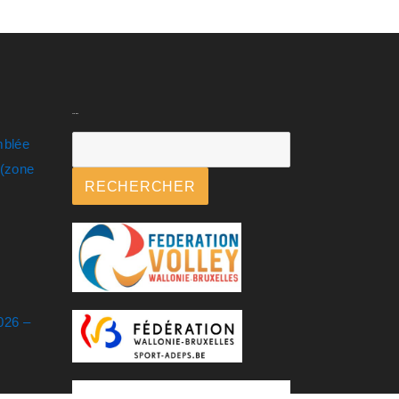
Rechercher
mblée
.(zone
RECHERCHER
026 –