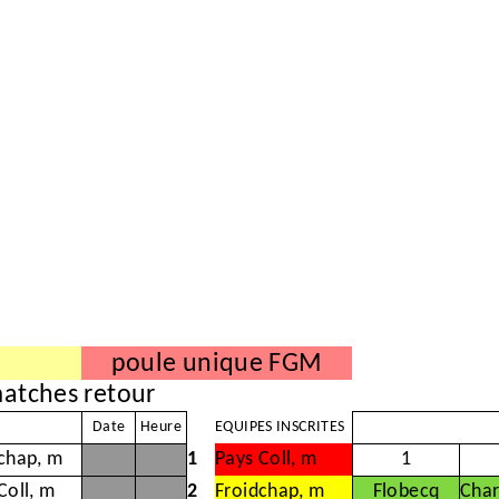
poule unique FGM
atches retour
Date
Heure
EQUIPES INSCRITES
chap, m
1
Pays Coll, m
1
Coll, m
2
Froidchap, m
Flobecq
Char