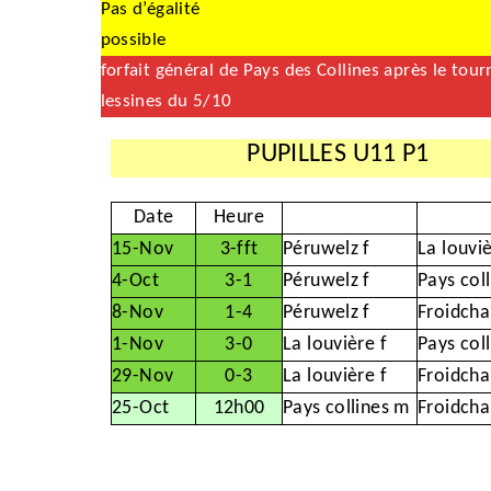
Pas d’égalité
possible
forfait général de Pays des Collines après le tour
lessines du 5/10
PUPILLES U11 P1
Date
Heure
15-Nov
3-fft
Péruwelz f
La louviè
4-Oct
3-1
Péruwelz f
Pays col
8-Nov
1-4
Péruwelz f
Froidcha
1-Nov
3-0
La louvière f
Pays col
29-Nov
0-3
La louvière f
Froidcha
25-Oct
12h00
Pays collines m
Froidcha