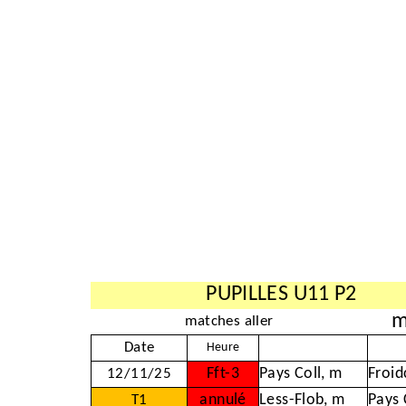
PUPILLES U11 P2
m
matches aller
Date
Heure
Fft-3
Pays Coll, m
Froid
12/11/25
annulé
Less-Flob, m
Pays 
T1