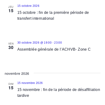
a
e
.
15 octobre 2026
t
JEU
m
15
15 octobre : fin de la première période de
i
e
transfert international
o
n
n
t
s
-
30 octobre 2026 @ 19:00
23:00
VEN
30
Assemblée générale de l’ACHVB- Zone C
novembre 2026
15 novembre 2026
DIM
15
15 novembre : fin de la période de désaffiliation
tardive