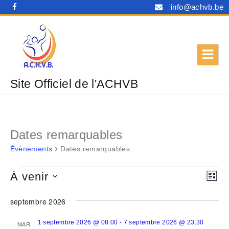
info@achvb.be
Site Officiel de l'ACHVB
Dates remarquables
Évènements
Dates remarquables
Évènements
N
N
À venir
L
a
a
I
S
S
v
septembre 2026
v
é
T
i
E
i
l
-
1 septembre 2026 @ 08:00
7 septembre 2026 @ 23:30
MAR