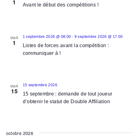
g
1
g
e
Avant le début des compétitions !
a
a
c
t
t
t
i
i
i
o
o
-
1 septembre 2026 @ 08:00
9 septembre 2026 @ 17:00
o
MAR
1
n
n
Listes de forces avant la compétition :
n
p
d
communiquer à !
n
a
e
e
r
v
z
c
u
u
15 septembre 2026
o
MAR
e
n
15
15 septembre : demande de tout joueur
n
s
e
d’obtenir le statut de Double Affiliation
s
É
d
u
v
a
l
è
t
t
n
e
octobre 2026