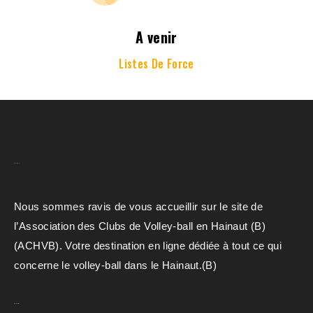
A venir
Listes De Force
A.C.H.V.B
Nous sommes ravis de vous accueillir sur le site de
l’Association des Clubs de Volley-ball en Hainaut (B)
(ACHVB). Votre destination en ligne dédiée à tout ce qui
concerne le volley-ball dans le Hainaut.(B)
Liens Rapides