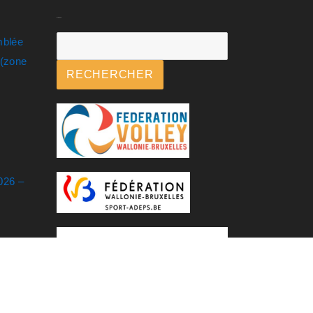
Rechercher
mblée
.(zone
RECHERCHER
026 –