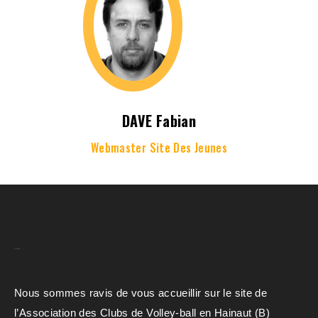
DAVE Fabian
Webmaster Site Des Jeunes
A.C.H.V.B
Nous sommes ravis de vous accueillir sur le site de
l’Association des Clubs de Volley-ball en Hainaut (B)