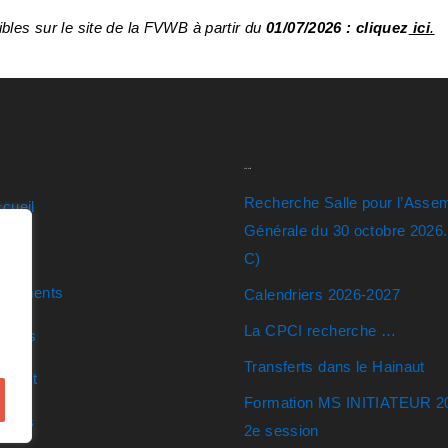
ibles sur le site de la FVWB à partir du
01/07/2026 : cliquez
ici
.
Actualités
Recherche Salle pour l’Asse
cueil
Générale du 30 octobre 2026
ens
C)
ocuments
Calendriers 2026-2027
La CPCI recherche …
ticles
Transferts dans le Hainaut
ntact
Formation MS INITIATEUR 2
eunes
2e session