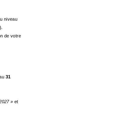
au niveau
).
on de votre
’au
31
-2027 »
et