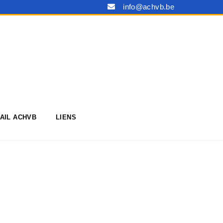
info@achvb.be
AIL ACHVB
LIENS