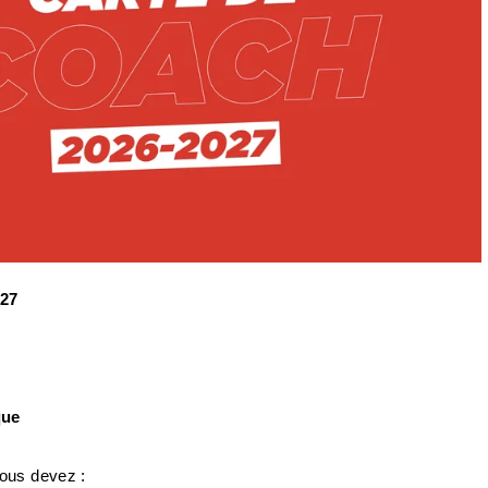
027
que
vous devez :