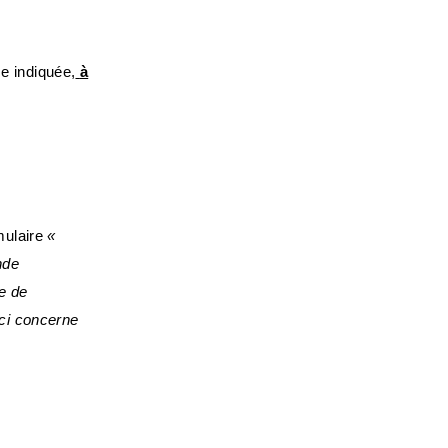
e indiquée,
à
mulaire
«
nde
ve de
eci concerne