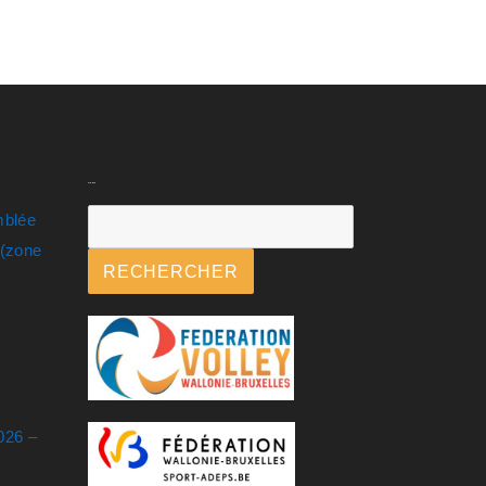
Rechercher
mblée
.(zone
RECHERCHER
026 –