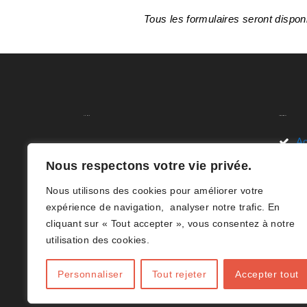
Tous les formulaires seront dispon
A.C.H.V.B
Liens Rapides
Ac
Nous sommes ravis de vous
Nous respectons votre vie privée.
Li
accueillir sur le site de l’Association
Nous utilisons des cookies pour améliorer votre
des Clubs de Volley-ball en Hainaut
D
expérience de navigation, analyser notre trafic. En
(B)(ACHVB). Votre destination en
cliquant sur « Tout accepter », vous consentez à notre
Ar
ligne dédiée à tout ce qui concerne
utilisation des cookies.
le volley-ball dans le Hainaut.(B)
Co
Personnaliser
Tout rejeter
Accepter tout
J