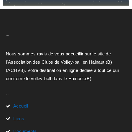
A.C.H.V.B
Nous sommes ravis de vous accueillir sur le site de
l’Association des Clubs de Volley-ball en Hainaut (B)
(ACHVB). Votre destination en ligne dédiée à tout ce qui
concerne le volley-ball dans le Hainaut.(B)
Liens Rapides
Accueil
Liens
Documents