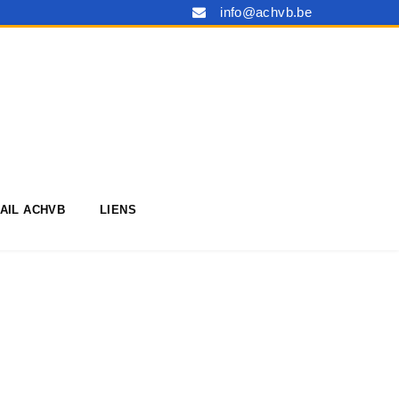
info@achvb.be
AIL ACHVB
LIENS