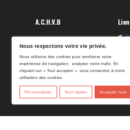
A.C.H.V.B
Lien
Ac
Nous sommes ravis de vous
Nous respectons votre vie privée.
Li
accueillir sur le site de l’Association
Nous utilisons des cookies pour améliorer votre
des Clubs de Volley-ball en Hainaut
D
expérience de navigation, analyser notre trafic. En
(B)(ACHVB). Votre destination en
cliquant sur « Tout accepter », vous consentez à notre
Ar
ligne dédiée à tout ce qui concerne
utilisation des cookies.
le volley-ball dans le Hainaut.(B)
Co
Personnaliser
Tout rejeter
Accepter tout
J