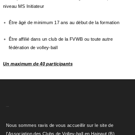
niveau MS Initiateur
Être âgé de minimum 17 ans au début de la formation
Être affilié dans un club de la FVWB ou toute autre
fédération de volley-ball
Un maximum de 40 participants
A.C.H.V.B
Nous sommes ravis de vous accueillir sur le site de
l’Association des Clubs de Volley-ball en Hainaut (B)