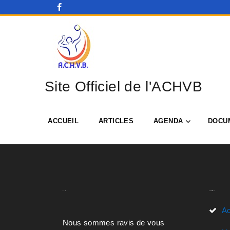
Site Officiel de l'ACHVB
ACCUEIL
ARTICLES
AGENDA
DOCU
A.C.H.V.B
Liens Rapides
Ac
Nous sommes ravis de vous