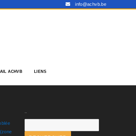
info@achvb.be
AIL ACHVB
LIENS
Rechercher
mblée
.(zone