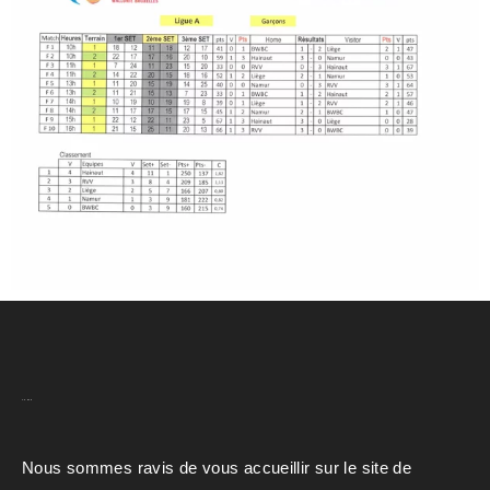
A.C.H.V.B
Nous sommes ravis de vous accueillir sur le site de