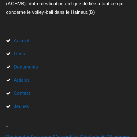
(ACHVB). Votre destination en ligne dédiée à tout ce qui
concerne le volley-ball dans le Hainaut.(B)
Liens Rapides
Accueil
Liens
Documents
Articles
Contact
Jeunes
Actualités
Recherche Salle pour l’Assemblée Générale du 30 octobre