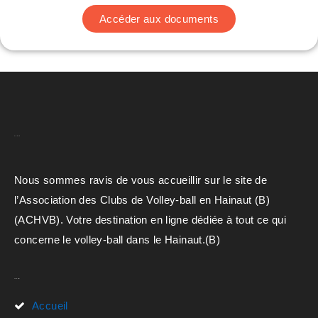
Accéder aux documents
A.C.H.V.B
Nous sommes ravis de vous accueillir sur le site de
l’Association des Clubs de Volley-ball en Hainaut (B)
(ACHVB). Votre destination en ligne dédiée à tout ce qui
concerne le volley-ball dans le Hainaut.(B)
Liens Rapides
Accueil