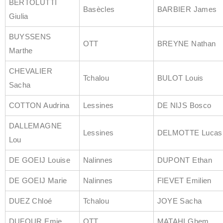
BERTOLUTTI
Basècles
BARBIER James
Giulia
BUYSSENS
OTT
BREYNE Nathan
Marthe
CHEVALIER
Tchalou
BULOT Louis
Sacha
COTTON Audrina
Lessines
DE NIJS Bosco
DALLEMAGNE
Lessines
DELMOTTE Lucas
Lou
DE GOEIJ Louise
Nalinnes
DUPONT Ethan
DE GOEIJ Marie
Nalinnes
FIEVET Emilien
DUEZ Chloé
Tchalou
JOYE Sacha
DUFOUR Emie
OTT
MATAHI Ghem