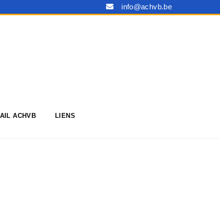
info@achvb.be
AIL ACHVB
LIENS