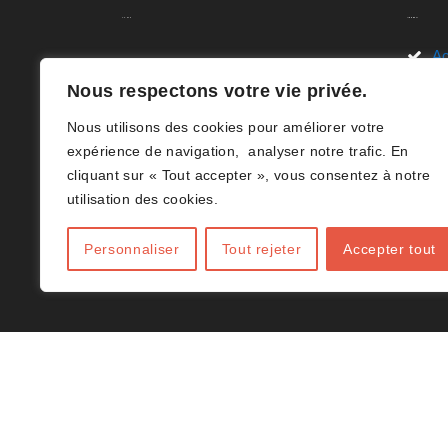
A.C.H.V.B
Liens Rapides
Ac
Nous sommes ravis de vous
Nous respectons votre vie privée.
Li
accueillir sur le site de l’Association
Nous utilisons des cookies pour améliorer votre
des Clubs de Volley-ball en Hainaut
D
expérience de navigation, analyser notre trafic. En
(B)(ACHVB). Votre destination en
cliquant sur « Tout accepter », vous consentez à notre
Ar
ligne dédiée à tout ce qui concerne
utilisation des cookies.
le volley-ball dans le Hainaut.(B)
Co
Personnaliser
Tout rejeter
Accepter tout
J