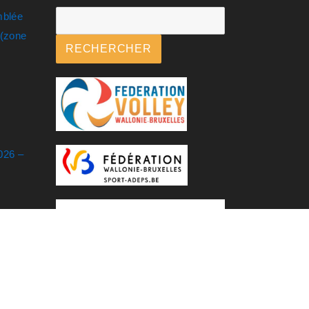
mblée
.(zone
RECHERCHER
026 –