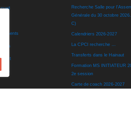
Recherche Salle pour l’Asse
cueil
Générale du 30 octobre 2026
ens
C)
ocuments
Calendriers 2026-2027
La CPCI recherche …
ticles
Transferts dans le Hainaut
ntact
Formation MS INITIATEUR 2
eunes
2e session
Carte de coach 2026-2027