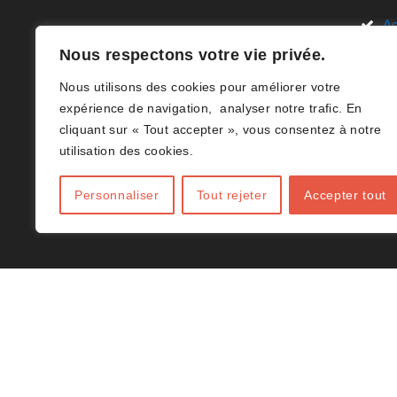
Ac
Nous sommes ravis de vous
Nous respectons votre vie privée.
Li
accueillir sur le site de l’Association
Nous utilisons des cookies pour améliorer votre
des Clubs de Volley-ball en Hainaut
D
expérience de navigation, analyser notre trafic. En
(B)(ACHVB). Votre destination en
cliquant sur « Tout accepter », vous consentez à notre
Ar
ligne dédiée à tout ce qui concerne
utilisation des cookies.
le volley-ball dans le Hainaut.(B)
Co
Personnaliser
Tout rejeter
Accepter tout
J