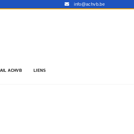
info@achvb.be
AIL ACHVB
LIENS