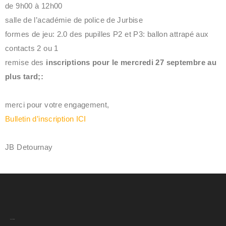
de 9h00 à 12h00
salle de l’académie de police de Jurbise
formes de jeu: 2.0 des pupilles P2 et P3: ballon attrapé aux
contacts 2 ou 1
remise des
inscriptions pour le mercredi 27 septembre au
plus tard;:
merci pour votre engagement,
Bulletin d’inscription ICI
JB Detournay
A.C.H.V.B