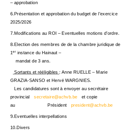
– approbation
6.Présentation et approbation du budget de l’exercice
2025/2026
7.Modifications au ROI – Eventuelles motions d’ordre.
Pagination
8.Election des membres de de la chambre juridique de
des
er
1
instance du Hainaut –
publications
mandat de 3 ans.
Sortants et rééligibles
: Anne RUELLE – Marie
GRAZIA-SANSO et Hervé WARGNIES.
Les candidatures sont à envoyer au secrétaire
provincial
secretaire@achvb.be
et copie
au Président
president@achvb.be
9.Eventuelles interpellations
10.Divers