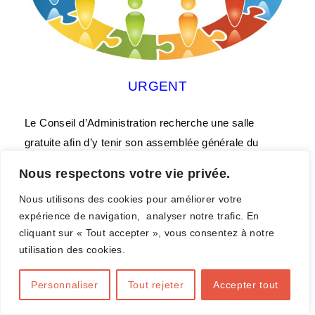
URGENT
Le Conseil d’Administration recherche une salle
gratuite afin d’y tenir son assemblée générale du
vendredi 25 octobre 2024.
Nous respectons votre vie privée.
La salle sera disponible dès 18h30, le club mettra à
Nous utilisons des cookies pour améliorer votre
disposition 50 places assises pour les représentants
expérience de navigation, analyser notre trafic. En
des clubs et tables et chaises pour 11 administrateurs
cliquant sur « Tout accepter », vous consentez à notre
du CA.
utilisation des cookies.
Cette Assemblée se tiendra dans la zone Mons &
Personnaliser
Tout rejeter
Accepter tout
centre (Zone B).(aucune candidature reçue de la zone
A)