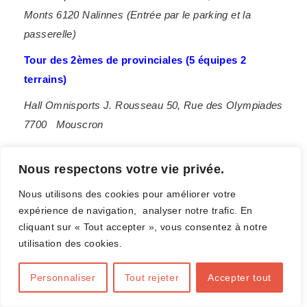
Monts 6120 Nalinnes (Entrée par le parking et la
passerelle)
Tour des 2èmes de provinciales (5 équipes 2
terrains)
Hall Omnisports J. Rousseau 50, Rue des Olympiades
7700
Mouscron
Dimanche 26/4 : Messieurs
Nous respectons votre vie privée.
Tour des 10èmes de promotion (3 équipes 1 terrain)
Nous utilisons des cookies pour améliorer votre
???
expérience de navigation, analyser notre trafic. En
cliquant sur « Tout accepter », vous consentez à notre
Tour des 11èmes de promotion (3 équipes 1 terrain)
utilisation des cookies.
AR Lucienne Tellier Chemin du Carnois 32A, 7910
Frasnes-lez-Anvaing
Personnaliser
Tout rejeter
Accepter tout
Tour des 2èmes de provinciales (5 équipes 2